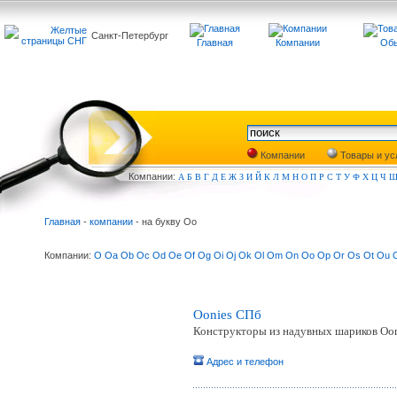
Санкт-Петербург
Главная
Компании
Обь
Компании
Товары и ус
Компа
нии:
А
Б
В
Г
Д
Е
Ж
З
И
Й
К
Л
М
Н
О
П
Р
С
Т
У
Ф
Х
Ц
Ч
Главная
-
компании
- на букву Oo
Компании:
O
Oa
Ob
Oc
Od
Oe
Of
Og
Oi
Oj
Ok
Ol
Om
On
Oo
Op
Or
Os
Ot
Ou
Oonies СПб
Конструкторы из надувных шариков Oon
Адрес и телефон