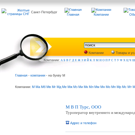
Санкт-Петербург
Главная
Компании
Обь
Компании
Товары и ус
Компа
нии:
А
Б
В
Г
Д
Е
Ж
З
И
Й
К
Л
М
Н
О
П
Р
С
Т
У
Ф
Х
Ц
Ч
Главная
-
компании
- на букву М
Компании:
М
Ма
Мб
Мв
Мг
Мд
Ме
Мж
Мз
Ми
Мк
Мл
Мм
Мн
Мо
Мп
Мр
Мс
Мт
М
М В П Турc, ООО
Туроператор внутреннего и междунаро
Адрес и телефон