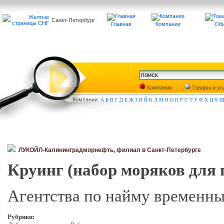
Санкт-Петербург
Главная
Компании
Обь
Компании
Товары и ус
Компа
нии:
А
Б
В
Г
Д
Е
Ж
З
И
Й
К
Л
М
Н
О
П
Р
С
Т
У
Ф
Х
Ц
Ч
ЛУКОЙЛ-Калининградморнефть, филиал в Санкт-Петербурге
Круинг (набор моряков для 
Агентства по найму временны
Рубрики: