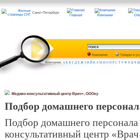
Санкт-Петербург
Главная
Компании
Обь
Компании
Товары и ус
Компа
нии:
А
Б
В
Г
Д
Е
Ж
З
И
Й
К
Л
М
Н
О
П
Р
С
Т
У
Ф
Х
Ц
Ч
Медико-консультативный центр Врач+, ОООey
Подбор домашнего персонал
Подбор домашнего персонала
консультативный центр «Врач