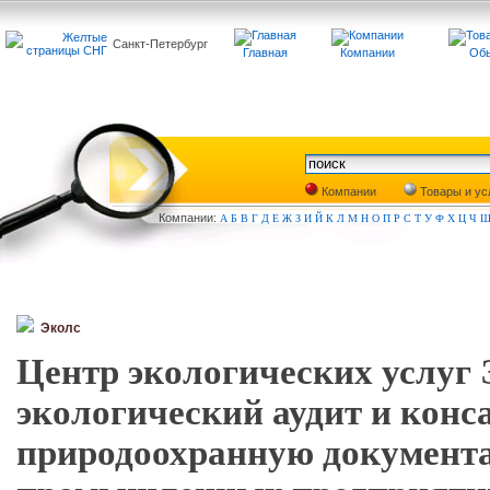
Санкт-Петербург
Главная
Компании
Обь
Компании
Товары и ус
Компа
нии:
А
Б
В
Г
Д
Е
Ж
З
И
Й
К
Л
М
Н
О
П
Р
С
Т
У
Ф
Х
Ц
Ч
Эколс
Центр экологических услуг 
экологический аудит и конс
природоохранную документа