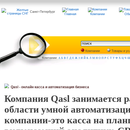
Санкт-Петербург
Главная
Компании
Обь
Компании
Товары и ус
Компа
нии:
А
Б
В
Г
Д
Е
Ж
З
И
Й
К
Л
М
Н
О
П
Р
С
Т
У
Ф
Х
Ц
Ч
Qasl - онлайн касса и автоматизация бизнеса
Компания Qasl занимается р
области умной автоматизаци
компании-это касса на план