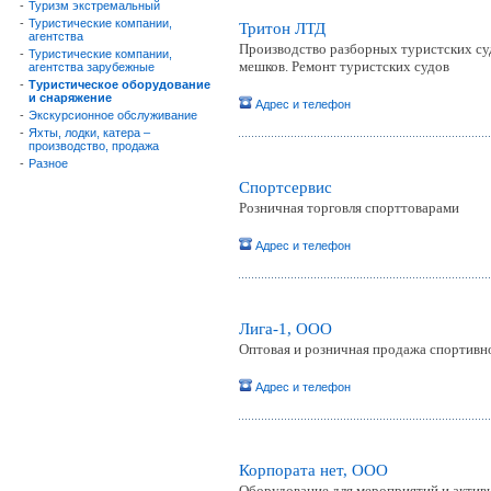
-
Туризм экстремальный
-
Туристические компании,
Тритон ЛТД
агентства
Производство разборных туристских судо
-
Туристические компании,
мешков. Ремонт туристских судов
агентства зарубежные
-
Туристическое оборудование
и снаряжение
Адрес и телефон
-
Экскурсионное обслуживание
-
Яхты, лодки, катера –
производство, продажа
-
Разное
Спортсервис
Розничная торговля спорттоварами
Адрес и телефон
Лига-1, ООО
Оптовая и розничная продажа спортивног
Адрес и телефон
Корпората нет, ООО
Оборудование для мероприятий и актив