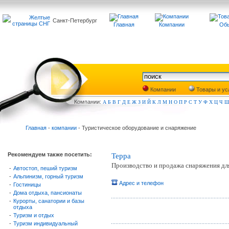
Санкт-Петербург
Главная
Компании
Обь
Компании
Товары и ус
Компа
нии:
А
Б
В
Г
Д
Е
Ж
З
И
Й
К
Л
М
Н
О
П
Р
С
Т
У
Ф
Х
Ц
Ч
Главная
-
компании
- Туристическое оборудование и снаряжение
Рекомендуем также посетить:
Терра
Производство и продажа снаряжения для
-
Автостоп, пеший туризм
-
Альпинизм, горный туризм
Адрес и телефон
-
Гостиницы
-
Дома отдыха, пансионаты
-
Курорты, санатории и базы
отдыха
-
Туризм и отдых
-
Туризм индивидуальный