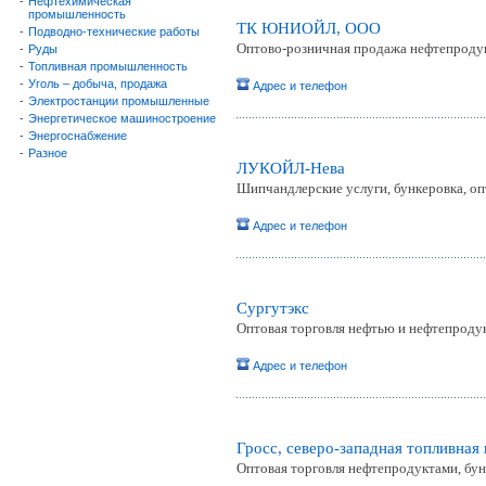
-
Нефтехимическая
промышленность
ТК ЮНИОЙЛ, ООО
-
Подводно-технические работы
Оптово-розничная продажа нефтепроду
-
Руды
-
Топливная промышленность
-
Уголь – добыча, продажа
Адрес и телефон
-
Электростанции промышленные
-
Энергетическое машиностроение
-
Энергоснабжение
-
Разное
ЛУКОЙЛ-Нева
Шипчандлерские услуги, бункеровка, о
Адрес и телефон
Сургутэкс
Оптовая торговля нефтью и нефтепроду
Адрес и телефон
Гросс, северо-западная топливная
Оптовая торговля нефтепродуктами, бун