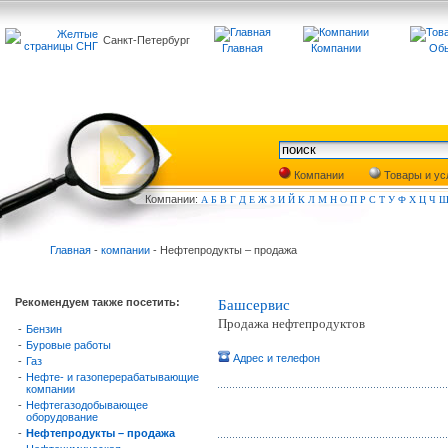
Санкт-Петербург
Главная
Компании
Обь
Компании
Товары и ус
Компа
нии:
А
Б
В
Г
Д
Е
Ж
З
И
Й
К
Л
М
Н
О
П
Р
С
Т
У
Ф
Х
Ц
Ч
Главная
-
компании
- Нефтепродукты – продажа
Рекомендуем также посетить:
Башсервис
Продажа нефтепродуктов
-
Бензин
-
Буровые работы
Адрес и телефон
-
Газ
-
Нефте- и газоперерабатывающие
компании
-
Нефтегазодобывающее
оборудование
-
Нефтепродукты – продажа