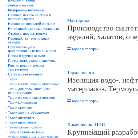
волокон и тканей
-
Ленты и тесьма
-
Материалы нетканые
-
Набивка, печать на ткани и
готовые изделия
Мастерица
-
Нанесения покрытий на ткани
Производство синтет
-
Нитки швейные и вышивальные
-
Отделка, шнуры, тесьма
изделий, халатов, оп
-
Переработка текстильных
отходов
-
Просеивающие и
Адрес и телефон
фильтровальные ткани, марля
-
Пряжа и крученые нити
-
Пряжа, нити, ткани эластичные
-
Ремни, шланги, рукава
текстильные
Терма-энерго
-
Сетки и сети вязаные
Изоляция водо-, неф
-
Ткани
-
Ткани гобеленовые и обивочные
материалов. Термоус
-
Ткани для промышленного
использования
-
Ткани из химических волокон
Адрес и телефон
-
Ткани конопляные
-
Ткани льняные
-
Ткани хлопчатобумажные
-
Ткани шелковые
-
Ткани шерстяные
Химволокно, НИИ
-
Трикотажные полотна
Крупнейший разработ
-
Тюль и сетчатые ткани
-
Услуги прачечных и мастерских