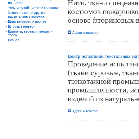
Нити, ткани спецназн
по чистке
-
Услуги сухой чистки и крашения
костюмов пожарников
-
Хлопок-сырец и другие
растительные волокна
основе фториновых 
-
Шерсть-сырец и прочее
-
Шторы, занавеси
-
Шпагаты, веревки, канаты и
Адрес и телефон
тросы
-
Разное
Центр испытаний текстильных ма
Проведение испытан
(ткани суровые, ткан
трикотажной промыш
промышленности, иск
изделий из натуральн
Адрес и телефон