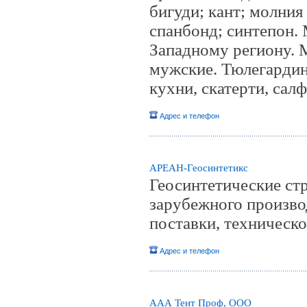
бигуди; кант; молния 
спанбонд; синтепон.
Западному региону. М
мужские. Тюлегардин
кухни, скатерти, сал
Адрес и телефон
АРЕАН-Геосинтетикс
Геосинтетические ст
зарубежного производ
поставки, техническ
Адрес и телефон
ААА Тент Проф, ООО