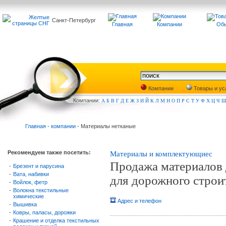
Санкт-Петербург
Главная
Компании
Обь
Компании
Товары и ус
Компа
нии:
А
Б
В
Г
Д
Е
Ж
З
И
Й
К
Л
М
Н
О
П
Р
С
Т
У
Ф
Х
Ц
Ч
Главная
-
компании
- Материалы нетканые
Рекомендуем также посетить:
Материалы и комплектующиеc
Продажа материалов 
-
Брезент и парусина
-
Вата, набивки
для дорожного строит
-
Войлок, фетр
-
Волокна текстильные
химические
Адрес и телефон
-
Вышивка
-
Ковры, паласы, дорожки
-
Крашение и отделка текстильных