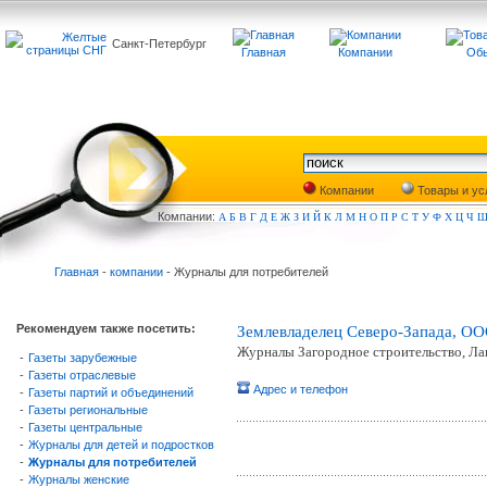
Санкт-Петербург
Главная
Компании
Обь
Компании
Товары и ус
Компа
нии:
А
Б
В
Г
Д
Е
Ж
З
И
Й
К
Л
М
Н
О
П
Р
С
Т
У
Ф
Х
Ц
Ч
Главная
-
компании
- Журналы для потребителей
Рекомендуем также посетить:
Землевладелец Северо-Запада, О
Журналы Загородное строительство, Л
-
Газеты зарубежные
-
Газеты отраслевые
Адрес и телефон
-
Газеты партий и объединений
-
Газеты региональные
-
Газеты центральные
-
Журналы для детей и подростков
-
Журналы для потребителей
-
Журналы женские