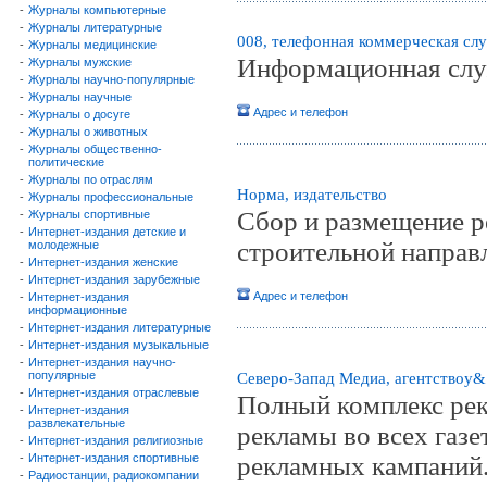
-
Журналы компьютерные
-
Журналы литературные
008, телефонная коммерческая сл
-
Журналы медицинские
Информационная служ
-
Журналы мужские
-
Журналы научно-популярные
-
Журналы научные
Адрес и телефон
-
Журналы о досуге
-
Журналы о животных
-
Журналы общественно-
политические
-
Журналы по отраслям
Норма, издательство
-
Журналы профессиональные
Сбор и размещение р
-
Журналы спортивные
-
Интернет-издания детские и
строительной направ
молодежные
-
Интернет-издания женские
-
Интернет-издания зарубежные
Адрес и телефон
-
Интернет-издания
информационные
-
Интернет-издания литературные
-
Интернет-издания музыкальные
-
Интернет-издания научно-
популярные
Северо-Запад Медиа, агентствоy&
-
Интернет-издания отраслевые
Полный комплекс рек
-
Интернет-издания
развлекательные
рекламы во всех газе
-
Интернет-издания религиозные
-
Интернет-издания спортивные
рекламных кампаний.
-
Радиостанции, радиокомпании