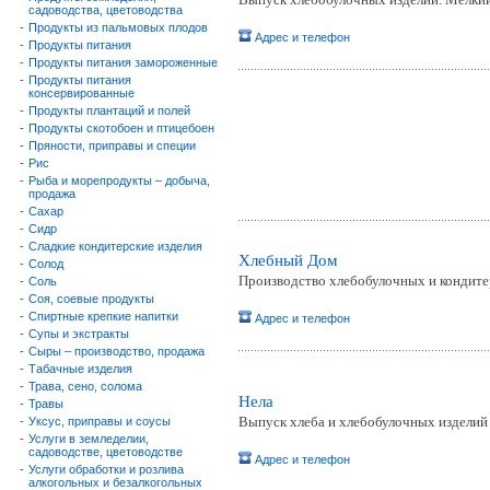
садоводства, цветоводства
-
Продукты из пальмовых плодов
Адрес и телефон
-
Продукты питания
-
Продукты питания замороженные
-
Продукты питания
консервированные
-
Продукты плантаций и полей
-
Продукты скотобоен и птицебоен
-
Пряности, приправы и специи
-
Рис
-
Рыба и морепродукты – добыча,
продажа
-
Сахар
-
Сидр
-
Сладкие кондитерские изделия
Хлебный Дом
-
Солод
Производство хлебобулочных и кондите
-
Соль
-
Соя, соевые продукты
-
Спиртные крепкие напитки
Адрес и телефон
-
Супы и экстракты
-
Сыры – производство, продажа
-
Табачные изделия
-
Трава, сено, солома
Нела
-
Травы
Выпуск хлеба и хлебобулочных изделий 
-
Уксус, приправы и соусы
-
Услуги в земледелии,
садоводстве, цветоводстве
Адрес и телефон
-
Услуги обработки и розлива
алкогольных и безалкогольных