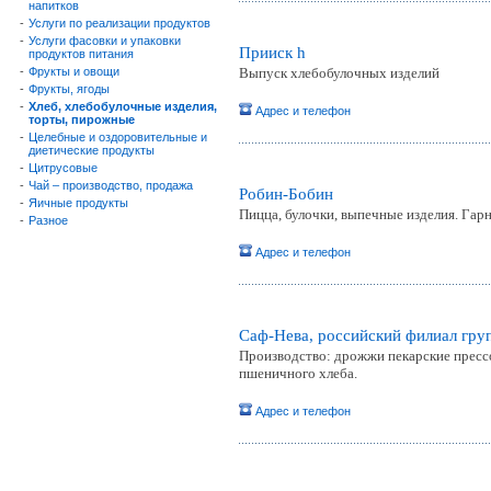
напитков
-
Услуги по реализации продуктов
-
Услуги фасовки и упаковки
Прииск h
продуктов питания
-
Фрукты и овощи
Выпуск хлебобулочных изделий
-
Фрукты, ягоды
-
Хлеб, хлебобулочные изделия,
Адрес и телефон
торты, пирожные
-
Целебные и оздоровительные и
диетические продукты
-
Цитрусовые
-
Чай – производство, продажа
Робин-Бобин
-
Яичные продукты
Пицца, булочки, выпечные изделия. Гар
-
Разное
Адрес и телефон
Саф-Нева, российский филиал гр
Производство: дрожжи пекарские прессо
пшеничного хлеба.
Адрес и телефон