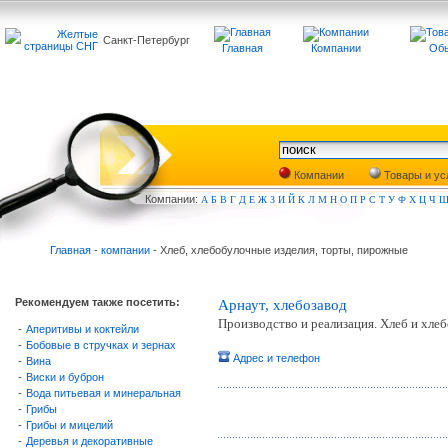
Санкт-Петербург
Главная
Компании
Обь
Компании
Товары и ус
Компа
нии:
А
Б
В
Г
Д
Е
Ж
З
И
Й
К
Л
М
Н
О
П
Р
С
Т
У
Ф
Х
Ц
Ч
Главная
-
компании
- Хлеб, хлебобулочные изделия, торты, пирожные
Рекомендуем также посетить:
Арнаут, хлебозавод
Производство и реализация. Хлеб и хле
-
Аперитивы и коктейли
-
Бобовые в стручках и зернах
Адрес и телефон
-
Вина
-
Виски и буброн
-
Вода питьевая и минеральная
-
Грибы
-
Грибы и мицелий
-
Деревья и декоративные