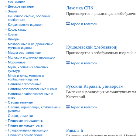
кустарники
-
Детское питание
Лакомка СПб
-
Злаки
Производство и реализация хлебобулочн
-
Кишечное сырье, оболочки
колбасные
Адрес и телефон
-
Кондитерские изделия
-
Кофе, какао
-
Крупы
-
Ликеры
-
Макаронные и не дрожжевые
Кушелевский хлебозаводj
мучные изделия
Производство хлебобулочных изделий, 
-
Масла растительные
-
Молоко и молочная продукция
-
Мороженое
Адрес и телефон
-
Мука, хлопья из злаковых
культур
-
Мясо и дичь, мясные и
колбасные изделия
-
Напитки алкогольные
Русский Каравай, универсам
-
Напитки безалкогольные и соки
Выпечка и реализация мелкоштучных хл
-
Напитки слабоалкогольные и
Кафетерий
пиво
-
Овощи зеленые
-
Овощи, корнеплоды, клубневые и
Адрес и телефон
ризомы
-
Орехи, семечки
-
Пищевые ингредиенты
-
Пищевые концентраты
Риваль h
-
Плодоовощная продукция
-
Продукты земледелия,
Выпуск хлебобулочных изделий. Мелкий