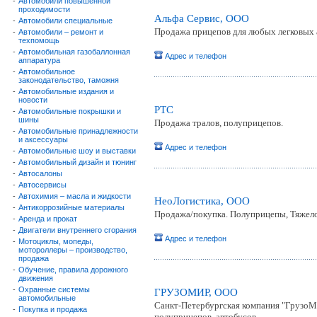
-
Автомобили повышенной
проходимости
Альфа Сервис, ООО
-
Автомобили специальные
Продажа прицепов для любых легковых 
-
Автомобили – ремонт и
техпомощь
-
Автомобильная газобаллонная
Адрес и телефон
аппаратура
-
Автомобильное
законодательство, таможня
-
Автомобильные издания и
новости
РТС
-
Автомобильные покрышки и
шины
Продажа тралов, полуприцепов.
-
Автомобильные принадлежности
и аксессуары
Адрес и телефон
-
Автомобильные шоу и выставки
-
Автомобильный дизайн и тюнинг
-
Автосалоны
-
Автосервисы
-
Автохимия – масла и жидкости
НеоЛогистика, ООО
-
Антикоррозийные материалы
Продажа/покупка. Полуприцепы, Тяжел
-
Аренда и прокат
-
Двигатели внутреннего сгорания
Адрес и телефон
-
Мотоциклы, мопеды,
мотороллеры – производство,
продажа
-
Обучение, правила дорожного
движения
-
Охранные системы
ГРУЗОМИР, ООО
автомобильные
Санкт-Петербургская компания "ГрузоМ
-
Покупка и продажа
полуприцепов, автобусов.