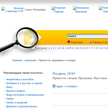
Санкт-Петербург
Главная
Компании
Обь
Компании
Товары и ус
Компа
нии:
А
Б
В
Г
Д
Е
Ж
З
И
Й
К
Л
М
Н
О
П
Р
С
Т
У
Ф
Х
Ц
Ч
Главная
-
компании
- Пряности, приправы и специи
Рекомендуем также посетить:
Реалком, ООО
Пряности, специи. Приправы. Вкусовые 
-
Аперитивы и коктейли
-
Бобовые в стручках и зернах
Адрес и телефон
-
Вина
-
Виски и буброн
-
Вода питьевая и минеральная
-
Грибы
-
Грибы и мицелий
-
Деревья и декоративные