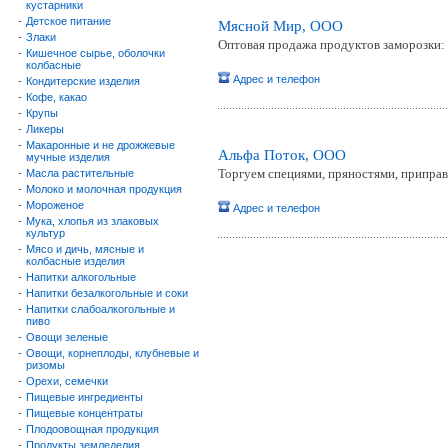
кустарники
-
Детское питание
Мясной Мир, ООО
-
Злаки
Оптовая продажа продуктов заморозки: 
-
Кишечное сырье, оболочки
колбасные
Адрес и телефон
-
Кондитерские изделия
-
Кофе, какао
-
Крупы
-
Ликеры
-
Макаронные и не дрожжевые
Альфа Поток, ООО
мучные изделия
Торгуем специями, пряностями, приправ
-
Масла растительные
-
Молоко и молочная продукция
-
Мороженое
Адрес и телефон
-
Мука, хлопья из злаковых
культур
-
Мясо и дичь, мясные и
колбасные изделия
-
Напитки алкогольные
-
Напитки безалкогольные и соки
-
Напитки слабоалкогольные и
пиво
-
Овощи зеленые
-
Овощи, корнеплоды, клубневые и
ризомы
-
Орехи, семечки
-
Пищевые ингредиенты
-
Пищевые концентраты
-
Плодоовощная продукция
-
Продукты земледелия,