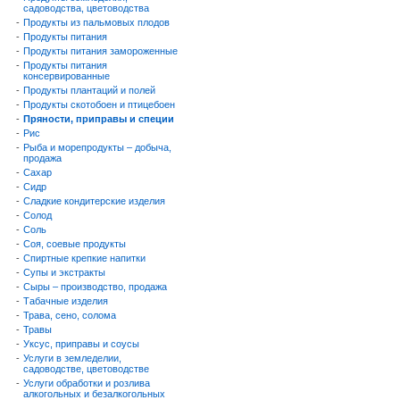
садоводства, цветоводства
-
Продукты из пальмовых плодов
-
Продукты питания
-
Продукты питания замороженные
-
Продукты питания
консервированные
-
Продукты плантаций и полей
-
Продукты скотобоен и птицебоен
-
Пряности, приправы и специи
-
Рис
-
Рыба и морепродукты – добыча,
продажа
-
Сахар
-
Сидр
-
Сладкие кондитерские изделия
-
Солод
-
Соль
-
Соя, соевые продукты
-
Спиртные крепкие напитки
-
Супы и экстракты
-
Сыры – производство, продажа
-
Табачные изделия
-
Трава, сено, солома
-
Травы
-
Уксус, приправы и соусы
-
Услуги в земледелии,
садоводстве, цветоводстве
-
Услуги обработки и розлива
алкогольных и безалкогольных