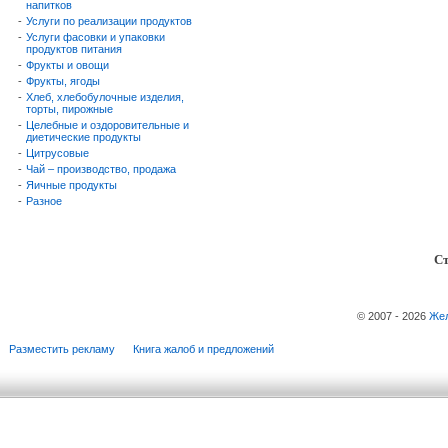
напитков
-
Услуги по реализации продуктов
-
Услуги фасовки и упаковки
продуктов питания
-
Фрукты и овощи
-
Фрукты, ягоды
-
Хлеб, хлебобулочные изделия,
торты, пирожные
-
Целебные и оздоровительные и
диетические продукты
-
Цитрусовые
-
Чай – производство, продажа
-
Яичные продукты
-
Разное
Ст
© 2007 - 2026
Жел
Разместить рекламу
Книга жалоб и предложений