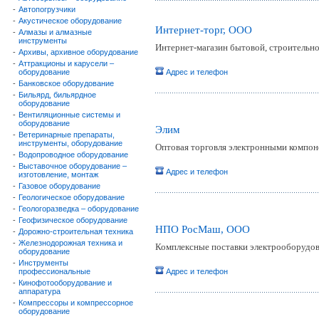
-
Автопогрузчики
-
Акустическое оборудование
Интернет-торг, ООО
-
Алмазы и алмазные
инструменты
Интернет-магазин бытовой, строительно
-
Архивы, архивное оборудование
-
Аттракционы и карусели –
оборудование
Адрес и телефон
-
Банковское оборудование
-
Бильярд, бильярдное
оборудование
-
Вентиляционные системы и
оборудование
Элим
-
Ветеринарные препараты,
инструменты, оборудование
Оптовая торговля электронными компон
-
Водопроводное оборудование
-
Выставочное оборудование –
Адрес и телефон
изготовление, монтаж
-
Газовое оборудование
-
Геологическое оборудование
-
Геологоразведка – оборудование
-
Геофизическое оборудование
НПО РосМаш, ООО
-
Дорожно-строительная техника
-
Железнодорожная техника и
Комплексные поставки электрооборудов
оборудование
-
Инструменты
профессиональные
Адрес и телефон
-
Кинофотооборудование и
аппаратура
-
Компрессоры и компрессорное
оборудование