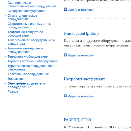
-
Светотехника и
светотехническое оборудование
Адрес и телефон
-
Складское оборудование
-
Стоматологическое
оборудование
-
Строительные инструменты,
оборудование
-
Театрально-концертное
УниверсалПрибор
оборудование
-
Телевизионное оборудование и
Поставка и внедрение оборудования дл
аппаратура
материалы, контрольно-измерительные 
-
Телекоммуникационное
оборудование
Адрес и телефон
-
Теплосеть – оборудование
-
Торговая техника и оборудование
-
Туристическое оборудование и
снаряжение
-
Упаковочное оборудование
Петрооптинструмент
-
Элеваторы
-
Электроинструменты и
Оптовая торговля электроинструментом
оборудование
-
Разное
Адрес и телефон
РАЗРЯД, ООО
КРУ, камеры КСО, панели ЩО 70, подс