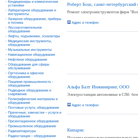
-
Кондиционеры и климатические
Роберт Бош, санкт-петербургский
установки
-
Лабораторное оборудование и
Ремонт электроинструментов фирм "Bosch
инструменты
-
Лазерное оборудование, приборы
и техника
Адрес и телефон
-
Лесозаготовительное
оборудование
-
Лифты, подъемники, эскалаторы
-
Медицинские инструменты,
оборудование
-
Музыкальные инструменты
-
Навигационное оборудование
-
Нефтяное оборудование
-
Оборудование для сферы
обслуживания
-
Оргтехника и офисное
оборудование
-
Пищевая промышленность -
оборудование
Альфа Балт Инжиниринг, ООО
-
Подводное оборудование и
снаряжение
Электростанции автономные в СПб: бен
-
Полиграфические материалы и
оборудование
Адрес и телефон
-
Почтовые услуги, оборудование
-
Прачечные, химчистки – услуги и
оборудование
-
Презентационное оборудование
-
Промышленное оборудование
Кипарис
-
Радиоаппаратура
-
Радиостанции – оборудование
Поставка контрольно-измерительных пр