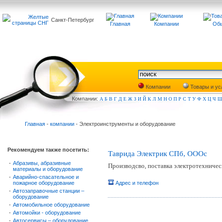
Санкт-Петербург
Главная
Компании
Обь
Компании
Товары и ус
Компа
нии:
А
Б
В
Г
Д
Е
Ж
З
И
Й
К
Л
М
Н
О
П
Р
С
Т
У
Ф
Х
Ц
Ч
Главная
-
компании
- Электроинструменты и оборудование
Рекомендуем также посетить:
Таврида Электрик СПб, ОООc
-
Абразивы, абразивные
Производсво, поставка электротехничес
материалы и оборудование
-
Аварийно-спасательное и
пожарное оборудование
Адрес и телефон
-
Автозаправочные станции –
оборудование
-
Автомобильное оборудование
-
Автомойки - оборудование
-
Автосервисы – оборудование