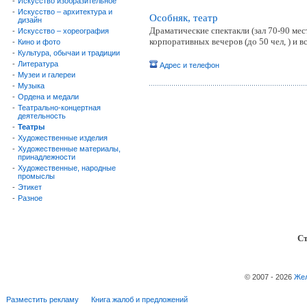
-
Искусство изобразительное
-
Искусство – архитектура и
Особняк, театр
дизайн
Драматические спектакли (зал 70-90 мес
-
Искусство – хореография
корпоративных вечеров (до 50 чел, ) и 
-
Кино и фото
-
Культура, обычаи и традиции
-
Литература
Адрес и телефон
-
Музеи и галереи
-
Музыка
-
Ордена и медали
-
Театрально-концертная
деятельность
-
Театры
-
Художественные изделия
-
Художественные материалы,
принадлежности
-
Художественные, народные
промыслы
-
Этикет
-
Разное
Ст
© 2007 - 2026
Жел
Разместить рекламу
Книга жалоб и предложений