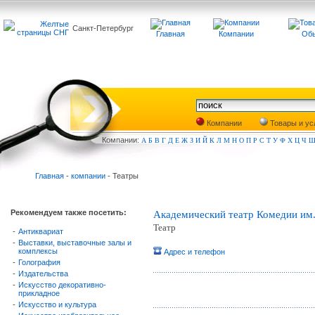
Санкт-Петербург
Главная
Компании
Обь
Компании
Товары и ус
Компа
нии:
А
Б
В
Г
Д
Е
Ж
З
И
Й
К
Л
М
Н
О
П
Р
С
Т
У
Ф
Х
Ц
Ч
Главная
-
компании
- Театры
Рекомендуем также посетить:
Академический театр Комедии им
Театр
-
Антиквариат
-
Выставки, выставочные залы и
комплексы
Адрес и телефон
-
Голография
-
Издательства
-
Искусство декоративно-
прикладное
-
Искусство и культура